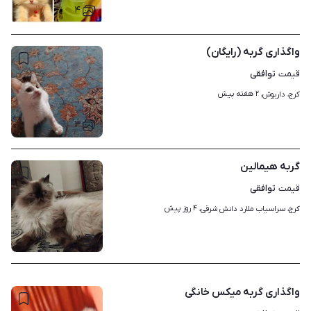
۴
واگذاری گربه (️️رایگان️️)
توافقی
قیمت
۲ هفته پیش
کرج، داریوش، 
۳
گربه هیمالین
توافقی
قیمت
۴ روز پیش
کرج، سراسیاب ملارد دانش شرقی، 
۲
واگذاری گربه میکس خانگی