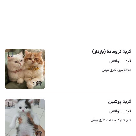
گربه نروماده (باردار)
توافقی
قیمت
۵ روز پیش
محمدشهر، 
۶
گربه پرشین
توافقی
قیمت
۶ روز پیش
کرج، شهرک بنفشه، 
۴