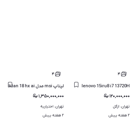
۴
۴
lenovo 15iru8 i7 13720H
لپتاپ msi مدل titan 18 hx ai
۱,۳۵۰,۰۰۰,۰۰۰
۱۲۰,۰۰۰,۰۰۰
تهران، ازگل
تهران، اختیاریه
۲ هفته پیش
۲ هفته پیش