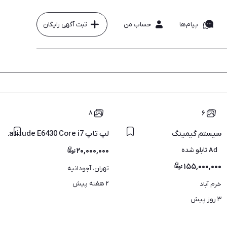
پیام‌ها
حساب من
ثبت آگهی رایگان
۸
۶
سیستم گیمینگ
لپ تاپ Dell Latitude E6430 Core i7 رم 16 SSD 256
Ad تابلو شده
۲۰,۰۰۰,۰۰۰
۱۵۵,۰۰۰,۰۰۰
تهران، آجودانیه
۲ هفته پیش
خرم آباد
۳ روز پیش