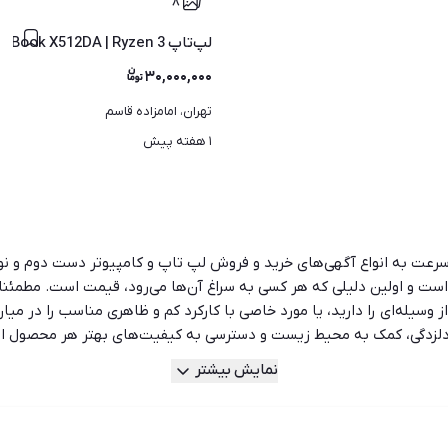
۸
لپ‌تاپ ASUS VivoBook X512DA | Ryzen 3 | رم 12 | SSD 256 + HD
۳۰,۰۰۰,۰۰۰
تهران، امامزاده قاسم
۱ هفته پیش
و سرعت به انواع آگهی‌های خرید و فروش لپ تاپ و کامپیوتر دست دوم و نو د
ت و اولین دلیلی که هر کسی به سراغ آن‌ها می‌رود، قیمت است. مطمئ
 وسیله‌ای را دارید، یا مورد خاصی با کارکرد کم و ظاهری مناسب را در میا
و دلزدگی، کمک به محیط زیست و دسترسی به کیفیت‌های بهتر هر محصول از
د. زیرا این کار می‌تواند معایبی هم‌چون استهلاک بالا، خراب‌شدن زودهنگ
نمایش بیشتر
ا بستری برای خرید و فروش لپ تاپ دست دوم نبوده و انواع آگهی‌های نو را 