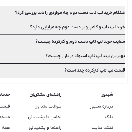
هنگام خرید لپ تاپ دست دوم چه مواردی را باید بررسی کرد؟
خرید لپ تاپ و کامپیوتر دست دوم چه مزایایی دارد؟
بررسی کیفیت بدنه، نمایشگر، پورت‌ها و اتصالات، صفحه کلید، باتر
معایب خرید لپ تاپ دست دوم و کارکرده چیست؟
کاهش هزینه‌ها و قیمت ارزان‌تر، جلوگیری از یکنواختی و دلزدگی،
بهترین برند لپ تاپ استوک در بازار چیست؟
استهلاک بالا، خراب‌شدن زودهنگام این وسایل، ظاهر کهنه، نداشتن 
قیمت لپ تاپ کارکرده چند است؟
انتخاب برند برای خرید بهترین لپ تاپ دست دوم مسئله مهمی نیست ز
بهترین برندها می‌توان به سونی، ایسوس، اچ پی، اپل، دل و ایسر اشا
بهتر است قیمت نو کالای مورد نظر خود را بدانید تا قادر باشید به 
مطمئن انجام دهید.
شیپور
راهنمای مشتریان
خدما
درباره شیپور
سوالات متداول
قیمت 
بلاگ
تماس با پشتیبانی
مشخصا
نقشه سایت
راهنما و پشتیبانی
همه ف