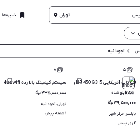
تهران
ذخیره‌ها
یس
آجودانیه
۸
۵
لپ تاپ آمریکایی HP 450 G3 i5 رم 8 هارد SSD با گارانتی
سیستم گیمینگ بالا رده 14600kf , 6900xt , z790Tuf plus wifi
Ad تابلو شده
۴۳۵,۰۰۰,۰۰۰
۳۹,۵۰۰,۰۰۰
تهران، آجودانیه
۱ هفته پیش
بابلسر، مرکز شهر
۲ روز پیش