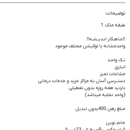
توضیحات:
طبقه ملک: 1
‼️شاهـکار انـدیــشـه‼️
️واحدمشابه با لوکیشن مختلف موجود
تـک واحـد
انباری
مشاعات تمیز
دستــرسی آسان به مراکز خرید و خدمات درمانی
️بازدید همه روزه بدون تعطیلی
(واحد تخلیه میباشد)
️مبلغ رهن 400بدون تبدیل
خانم نوین
‼️پاسخگویی 9صبح الی 23شب‼️