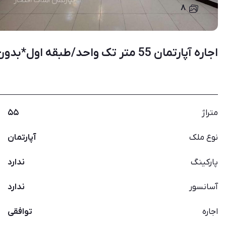
۸
اجاره آپارتمان 55 متر تک واحد/طبقه اول*بدون پرتی/
متراژ
۵۵
نوع ملک
آپارتمان
پارکینگ
ندارد
آسانسور
ندارد
اجاره
توافقی