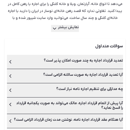
می‌دهد تا انواع خانه، آپارتمان، ویلا و خانه کلنگی را برای اجاره یا رهن کامل در
پیدا کنید. تفاوتی ندارد که قصد رهن خانه‌ای نوساز در ایران را دارید یا اجاره
خانه‌ای کلنگی و چند سال ساخت، می‌توانید وارد سایت شیپور شده و با
جست‌وجو میان هزاران آگهی فعال، مناسب‌ترین ملک را برای خود بیابید.
نمایش بیشتر
هم‌چنین می‌توانید از راهنمایی بهترین و با تجربه‌ترین مشاورین املاک در شیپور
استفاده کنید تا آن‌ها بدون اتلاف وقت و هزینه، مناسب‌ترین ملک جهت رهن یا
سوالات متداول
اجاره را به شما معرفی کنند. شیپور با سال‌ها تجربه در امور رهن و اجاره خانه و
آپارتمان در دارای کامل‌ترین و به روزترین لیست آگهی‌ها بوده و می‌تواند
همراهی مطمئن در کنار شما باشد.
تمدید قرارداد اجاره به چند صورت امکان پذیر است؟
آیا تمدید قرارداد اجاره به صورت سالانه الزامی است؟
تمدید قرارداد اجاره یا همان اجاره نامه به دو صورت تمدید دستی
میان مالک و مستاجر یا تمدید در دفاتر املاک انجام می‌شود.
چه مدارکی برای تنظیم اجاره نامه نیاز است؟
بله تمدید قرارداد اجاره نامه باید در پایان زمان آن انجام شود. بهتر
است برای جلوگیری از هرگونه مشکل، اجاره نامه رسمی در دفاتر املاک
ثبت و تمدید شوند.
آیا پیش از اتمام قرارداد اجاره، مالک می‌تواند به صورت یکجانبه قرارداد
به اصل شناسنامه و کارت ملی طرفین، اصل قرارداد اجاره نامه و اصل
را فسخ نماید؟
سند ملکی مالک نیاز است.
آیا هنگام عقد قرارداد اجاره نامه، نوشتن مدت زمان قرارداد الزامی است؟
خیر این کار امکان پذیر نیست مگر پس از ارائه دلیل قانع کننده.
مستاجر نیز می‌تواند در شورای حل اختلاف به دلیل اجبار به تخلیه اقدام
به شکایت نماید.