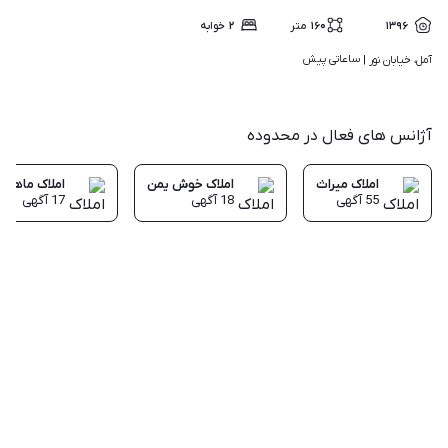
۱۳۹۶
۱۶۰
متر
۲
خوابه
ساعاتی پیش
آمل، خیابان نور | 
آژانس های فعال در محدوده
املاک میراث
املاک خوش یمن
املاک ماهان
55
آگهی
18
آگهی
17
آگهی