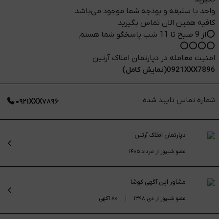
️واحد با سلیقه و بودجه شما موجود می‌باشد
کافیه همین الان تماس بگیرید
⭕از 9 صبح تا 11 شب پاسخگو شما هستم
⭕️⭕️⭕️⭕️
امنیت معامله در ️دپارتمان املاک آرتین ️
0921XXX7896(نمایش کامل)
شماره تماس تایید شده
۰۹۲۱XXX۷۸۹۶
دپارتمان املاک آرتین
عضو شیپور از مرداد ۱۴۰۵
مشاور این آگهی
کوشا
عضو شیپور از دی ۱۳۹۸
۸۰ آگهی