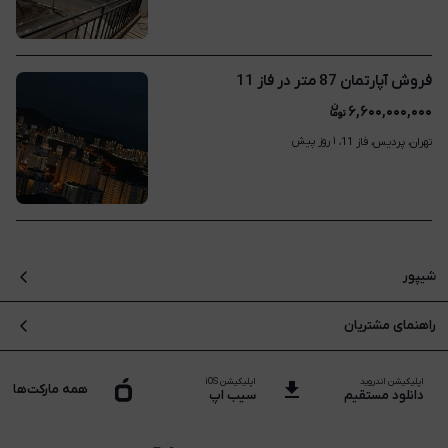
فروش آپارتمان 87 متر در فاز 11
۶,۶۰۰,۰۰۰,۰۰۰
۱ روز پیش
تهران، پردیس، فاز 11، 
شیپور
درباره شیپور
راهنمای مشتریان
بلاگ
سوالات متداول
نقشه سایت
اپلیکیشن اندروید
اپلیکیشن iOS
تماس با پشتیبانی
همه مارکت‌ها
دانلود مستقیم
سیب اپ
فرصت های شغلی
راهنما و پشتیبانی
قیمت روز خودرو