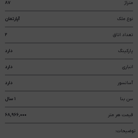
متراژ
۸۷
نوع ملک
آپارتمان
تعداد اتاق
۲
پارکینگ
دارد
انباری
دارد
آسانسور
دارد
سن بنا
۱ سال
قیمت هر متر
۶۸,۹۶۶,۰۰۰
توضیحات: