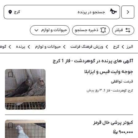
کرج
فیلتر
ذخیره جستجو
حیوانات و لوازم
البرز
کرج
ورزش فرهنگ فراغت
حیوانات و لوازم
پرنده
گوهر
آگهی های پرنده در گوهردشت - فاز 1 کرج
جوجه وایت فیس و ایزابلا
توافقی
قیمت
۳ روز پیش
کرج، گوهردشت - فاز 1، 
۶
کبوتر پرشی خال قرمز
۹۰۰,۰۰۰