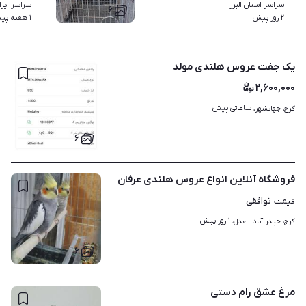
سراسر استان البرز
سراسر ایرا
۶
۲ روز پیش
۱ هفته پیش
یک جفت عروس هلندی مولد
۲,۶۰۰,۰۰۰
ساعاتی پیش
کرج، جهانشهر، 
۶
فروشگاه آنلاین انواع عروس هلندی عرفان
توافقی
قیمت
۱ روز پیش
کرج، حیدر آباد - عدل، 
۶
مرغ عشق رام دستی