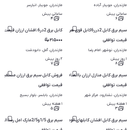
مازندران، جویبار، آباده
مازندران، جویبار، انبارسر
ساعاتی پیش
ساعاتی پیش
۴
۶
سیم برق کابل 2درر6کابل قوی هر سایزی مهندس نعمتی
کابل برق 2در6.افشان ارزان قیمت شرکت وکف بدون مالیات
قیمت
توافقی
۲۱۵۰۰۰
مازندران، نوشهر، امام رضا
مازندران، آمل، دابودشت
۱ روز پیش
۲ روز پیش
۷
۸
 تمام کابل، 30درصد
سیم برق کابل منازل ارزان باانصاف مستقیم از شرکت کابل سیم
فروش کابل سیم برق ارزان مستقیم از شرکت 30درصد ارز
قیمت
توافقی
قیمت
توافقی
مازندران، نشتارود، مرکز شهر
مازندران، بابلسر، بلوار بسیج
۱ هفته پیش
۱ هفته پیش
۵
۳
هر تعداد از شرکت ارزان
سیم برق 1/5و2/5مارک امل رسا الکتریک کابل افشان کابل الومنیوم
سیم برق کابل افشان کابلهای الومنیوم مفتول، وسیم1/5و2/5.