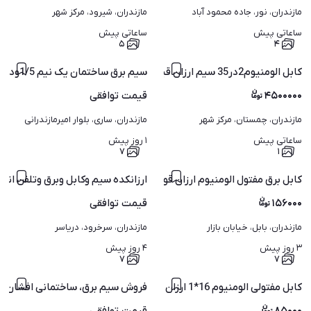
مازندران، نور، جاده محمود آباد
مازندران، شیرود، مرکز شهر
ساعاتی پیش
ساعاتی پیش
۵
۴
کابل الومنیوم2در35 سیم ارزان قیمت 30درصد بازارایران شرکت
سیم برق ساختمان یک نیم 1/5ودونیم2/5مارک امل رسا الکتریک
۴۵۰۰۰۰۰
قیمت
توافقی
مازندران، چمستان، مرکز شهر
مازندران، ساری، بلوار امیرمازندرانی
ساعاتی پیش
۱ روز پیش
۷
۱
کابل برق مفتول الومنیوم ارزان قوی س تاپمپ3روشن کنه کابل سیم
ارزانکده سیم وکابل وبرق وتلفن انتن ایفن
۱۵۶۰۰۰
قیمت
توافقی
مازندران، بابل، خیابان بازار
مازندران، سرخرود، دریاسر
۳ روز پیش
۴ روز پیش
۷
۷
کابل مفتولی الومنیوم 16*1 ارزان یا2*25یا2*10قیمت شرکت اصل پی
فروش سیم برق، ساختمانی افشان به 