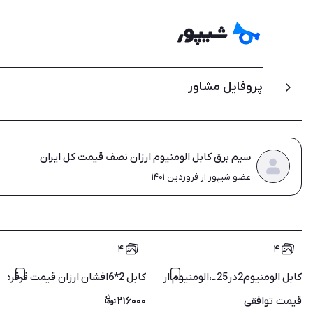
پروفایل مشاور
سیم برق کابل الومنیوم ارزان نصف قیمت کل ایران
عضو شیپور از فروردین ۱۴۰۱
۴
۴
کابل الومنیوم2در25.ـ،الومنیوم اررزان نصف کابل بیرون
کابل 2*6افشان ارزان قیمت قرقره پلمپ ازان قیمت خدمت هم استانی
قیمت
توافقی
۲۱۶۰۰۰