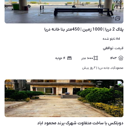
۹
پلاک 2 دریا | 1000 زمین | 450متر بنا خانه دریا
Ad تابلو شده
توافقی
قیمت
۱۴۰۳
۱۰۰۰
متر
۴
خوابه
۲ روز پیش
محمودآباد، جاده دریا | 
۷
دوبلکس با ساخت متفاوت شهرک برند محمود اباد