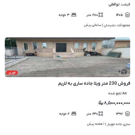
توافقی
قیمت
۱۴۰۵
۲۸۰
متر
۳
خوابه
ساعاتی پیش
محمودآباد، تشبندان | 
۷
فوری
فروش 230 متر ویلا جاده ساری به لاریم
Ad تابلو شده
۸,۵۰۰,۰۰۰,۰۰۰
۱۳۹۷
۲۳۰
متر
۲
خوابه
۱ هفته پیش
ساری، جاده جویبار | 