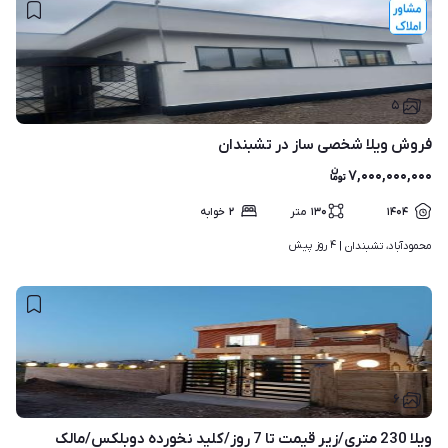
۵
فروش ویلا شخصی ساز در تشبندان
۷,۰۰۰,۰۰۰,۰۰۰
۱۴۰۴
۱۳۰
متر
۲
خوابه
۴ روز پیش
محمودآباد، تشبندان | 
۶
ویلا 230 متری/زیر قیمت تا 7 روز/کلید نخورده دوبلکس/مالک