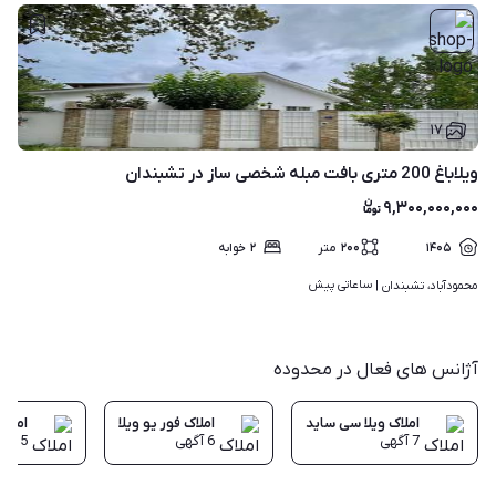
۱۷
ویلاباغ 200 متری بافت مبله شخصی ساز در تشبندان
۹,۳۰۰,۰۰۰,۰۰۰
۱۴۰۵
۲۰۰
متر
۲
خوابه
ساعاتی پیش
محمودآباد، تشبندان | 
آژانس های فعال در محدوده
املاک ویلا سی ساید
املاک فور یو ویلا
املاک
7
آگهی
6
آگهی
5
آگه