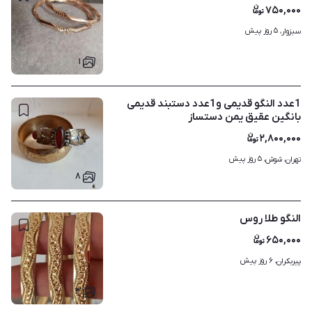
۷۵۰,۰۰۰
۵ روز پیش
سبزوار، 
۱
1عدد النگو قدیمی و1عدد دستبند قدیمی
بانگین عقیق یمن دستساز
۲,۸۰۰,۰۰۰
۵ روز پیش
تهران، شوش، 
۸
النگو طلا روس
۶۵۰,۰۰۰
۶ روز پیش
پیربکران، 
۳