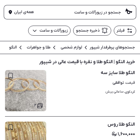
همه‌ی ایران
فیلتر
ذخیره جستجو
زیورآلات و ساعت
جستجوهای پرطرفدار شیپور
لوازم شخصی
طلا و جواهرات
النگو
خرید النگو | النگو طلا و نقره با قیمت عالی در شیپور
النگو طلا سایز سه
توافقی
قیمت
ساعاتی پیش
کردکوی، 
۲
النگو طلا روس
۱,۶۰۰,۰۰۰