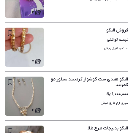
۳
فروش النگو
توافقی
قیمت
۵ روز پیش
سنندج، 
۵
النگو هندی ست گوشوار گردنبند سیلور مو
کمربند
۱,۰۰۰,۰۰۰
۵ روز پیش
شیراز، ارم، 
۴
النگو بدلیجات طرح طلا