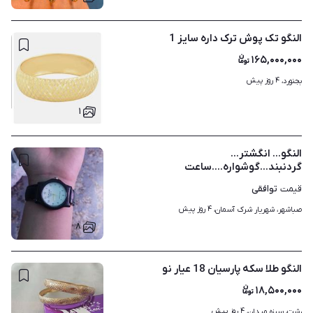
النگو تک پوش ترک داره سایز 1
۱۶۵,۰۰۰,۰۰۰
۴ روز پیش
بجنورد، 
۱
النگو... انگشتر...
گردنبند...گوشواره....ساعت
توافقی
قیمت
۴ روز پیش
صباشهر، شهریار شرک آسمان، 
۸
النگو طلا سکه پارسیان 18 عیار نو
۱۸,۵۰۰,۰۰۰
۴ روز پیش
رشت، سبزه میدان، 